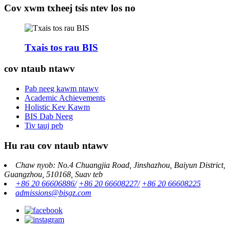
Cov xwm txheej tsis ntev los no
Txais tos rau BIS
cov ntaub ntawv
Pab neeg kawm ntawv
Academic Achievements
Holistic Kev Kawm
BIS Dab Neeg
Tiv tauj peb
Hu rau cov ntaub ntawv
Chaw nyob: No.4 Chuangjia Road, Jinshazhou, Baiyun District,
Guangzhou, 510168, Suav teb
+86 20 66606886/
+86 20 66608227/
+86 20 66608225
admissions@bisgz.com