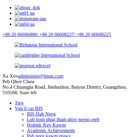
+86 20 66606886/
+86 20 66608227/
+86 20 66608225
Xa Xov
admissions@bisgz.com
Peb Qhov Chaw
No.4 Chuangjia Road, Jinshazhou, Baiyun District, Guangzhou,
510168, Suav teb
Tsev
Vim li cas BIS
BIS Dab Neeg
Lub hom phiaj thiab qhov tseem ceeb
Holistic Kev Kawm
Academic Achievements
Pab neeg kawm ntawv