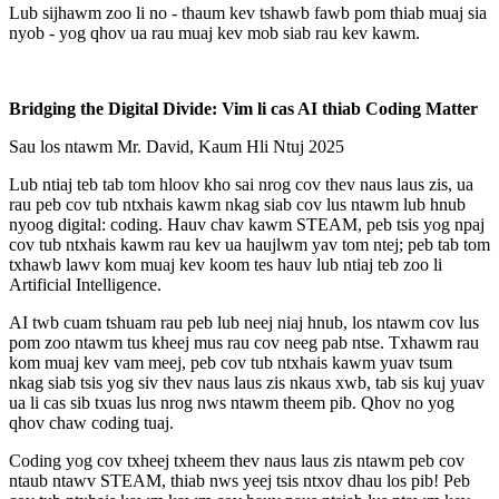
Lub sijhawm zoo li no - thaum kev tshawb fawb pom thiab muaj sia
nyob - yog qhov ua rau muaj kev mob siab rau kev kawm.
Bridging the Digital Divide: Vim li cas AI thiab Coding Matter
Sau los ntawm Mr. David, Kaum Hli Ntuj 2025
Lub ntiaj teb tab tom hloov kho sai nrog cov thev naus laus zis, ua
rau peb cov tub ntxhais kawm nkag siab cov lus ntawm lub hnub
nyoog digital: coding. Hauv chav kawm STEAM, peb tsis yog npaj
cov tub ntxhais kawm rau kev ua haujlwm yav tom ntej; peb tab tom
txhawb lawv kom muaj kev koom tes hauv lub ntiaj teb zoo li
Artificial Intelligence.
AI twb cuam tshuam rau peb lub neej niaj hnub, los ntawm cov lus
pom zoo ntawm tus kheej mus rau cov neeg pab ntse. Txhawm rau
kom muaj kev vam meej, peb cov tub ntxhais kawm yuav tsum
nkag siab tsis yog siv thev naus laus zis nkaus xwb, tab sis kuj yuav
ua li cas sib txuas lus nrog nws ntawm theem pib. Qhov no yog
qhov chaw coding tuaj.
Coding yog cov txheej txheem thev naus laus zis ntawm peb cov
ntaub ntawv STEAM, thiab nws yeej tsis ntxov dhau los pib! Peb