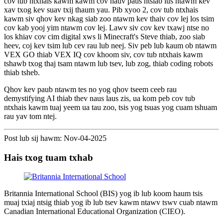
cov tub ntxhais kawm kawm cov hauv paus ntsiab lus ntawm kev
xav txog kev suav txij thaum yau. Pib xyoo 2, cov tub ntxhais
kawm siv qhov kev nkag siab zoo ntawm kev thaiv cov lej los tsim
cov kab yooj yim ntawm cov lej. Lawv siv cov kev txawj ntse no
los khiav cov cim digital xws li Minecraft's Steve thiab, zoo siab
heev, coj kev tsim lub cev rau lub neej. Siv peb lub kaum ob ntawm
VEX GO thiab VEX IQ cov khoom siv, cov tub ntxhais kawm
tshawb txog thaj tsam ntawm lub tsev, lub zog, thiab coding robots
thiab tsheb.
Qhov kev paub ntawm tes no yog qhov tseem ceeb rau
demystifying AI thiab thev naus laus zis, ua kom peb cov tub
ntxhais kawm tuaj yeem ua tau zoo, tsis yog tsuas yog cuam tshuam
rau yav tom ntej.
Post lub sij hawm: Nov-04-2025
Hais txog tuam txhab
Britannia International School (BIS) yog ib lub koom haum tsis
muaj txiaj ntsig thiab yog ib lub tsev kawm ntawv tswv cuab ntawm
Canadian International Educational Organization (CIEO).