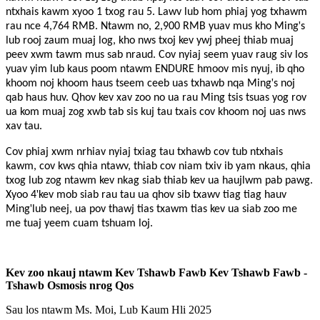
ntxhais kawm xyoo 1 txog rau 5. Lawv lub hom phiaj yog txhawm
'
rau nce 4,764 RMB. Ntawm no, 2,900 RMB yuav mus kho Ming
s
lub rooj zaum muaj log, kho nws txoj kev ywj pheej thiab muaj
peev xwm tawm mus sab nraud. Cov nyiaj seem yuav raug siv los
yuav yim lub kaus poom ntawm ENDURE hmoov mis nyuj, ib qho
'
khoom noj khoom haus tseem ceeb uas txhawb nqa Ming
s noj
qab haus huv. Qhov kev xav zoo no ua rau Ming tsis tsuas yog rov
ua kom muaj zog xwb tab sis kuj tau txais cov khoom noj uas nws
xav tau.
Cov phiaj xwm nrhiav nyiaj txiag tau txhawb cov tub ntxhais
kawm, cov kws qhia ntawv, thiab cov niam txiv ib yam nkaus, qhia
txog lub zog ntawm kev nkag siab thiab kev ua haujlwm pab pawg.
'
Xyoo 4
kev mob siab rau tau ua qhov sib txawv tiag tiag hauv
'
Ming
lub neej, ua pov thawj tias txawm tias kev ua siab zoo me
me tuaj yeem cuam tshuam loj.
Kev zoo nkauj ntawm Kev Tshawb Fawb Kev Tshawb Fawb -
Tshawb Osmosis nrog Qos
Sau los ntawm Ms. Moi, Lub Kaum Hli 2025