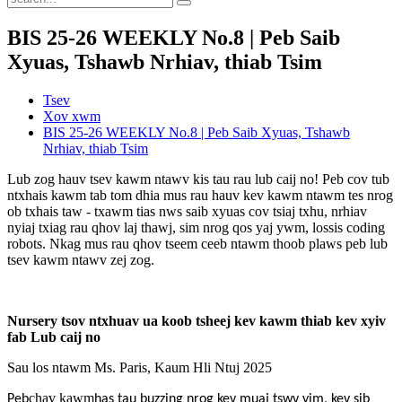
BIS 25-26 WEEKLY No.8 | Peb Saib
Xyuas, Tshawb Nrhiav, thiab Tsim
Tsev
Xov xwm
BIS 25-26 WEEKLY No.8 | Peb Saib Xyuas, Tshawb
Nrhiav, thiab Tsim
Lub zog hauv tsev kawm ntawv kis tau rau lub caij no! Peb cov tub
ntxhais kawm tab tom dhia mus rau hauv kev kawm ntawm tes nrog
ob txhais taw - txawm tias nws saib xyuas cov tsiaj txhu, nrhiav
nyiaj txiag rau qhov laj thawj, sim nrog qos yaj ywm, lossis coding
robots. Nkag mus rau qhov tseem ceeb ntawm thoob plaws peb lub
tsev kawm ntawv zej zog.
Nursery tsov ntxhuav ua koob tsheej kev kawm thiab kev xyiv
fab Lub caij no
Sau los ntawm Ms. Paris, Kaum Hli Ntuj 2025
chav kawm
Peb
ha
s
tau buzzing nrog kev muaj tswv yim, kev sib