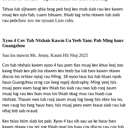
Txhua lub sijhawm qhia txog peb txoj kev mob siab rau kev kawm
muaj kev xyiv fab, cuam tshuam, thiab tag nrho ntawm lub siab
chaw zov me nyuam Lion cubs.
rau peb
Xyoo 4 Cov Tub Ntxhais Kawm Ua Yeeb Yam: Pab Ming hauv
Guangzhou
Sau los ntawm Ms. Jenny, Kaum Hli Ntuj 2025
Cov tub ntxhais kawm xyoo 4 tau pom tias muaj kev khuv leej zoo
kawg thiab kev pib los ntawm kev teeb tsa lub tsev kawm ntawv
discos los nrhiav nyiaj rau Ming, 18-xyoo-laus tus tub hluas nyob
hauv Guangzhou nrog cov leeg nqaij dystrophy. Ming yeej tsis
muaj peev xwm taug kev thiab tso siab rau nws lub rooj zaum
muaj log rau kev txav mus los thiab nkag mus rau huab cua
ntshiab. Thaum nws lub rooj zaum muaj log tawg tsis ntev los no,
nws raug tso tseg hauv tsev, tsis muaj peev xwm txaus siab rau lub
ntiaj teb sab nraud.
Kev txiav txim siab los pab, Xyoo 4 tau sib sau ua ke hauv tsev
kawm ntawv cov zej zog thiab npaj los tuav cov discos rau cov tub