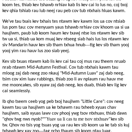
koom tes, thiab kev tshawb nrhiav kab lis kev cai lo lus no, coj txoj
kev qhia tshiab rau lub neej rau peb cov tub ntxhais hluas kawm.
'
We
ve tau txais kev txhais tes ntawm kev kawm los ua cov ntsiab
lus pom tau: cov menyuam yaus tshawb nrhiav cov khoom ua si ua
haujlwm, paub lub koom haum kev txawj ntse los ntawm kev sib
tw ua si, thiab ua kom muaj kev ntseeg siab hais lus los ntawm kev
—
siv Mandarin hauv kev sib tham txhua hnub
tig kev sib tham yooj
yooj yim rau hauv lus zoo siab yeej.
Kev sib txuas ntawm kab lis kev cai tau coj mus rau theem nruab
nrab ntawm Mid-Autumn Festival. Cov tub ntxhais kawm tau
mloog zaj dab neeg zoo nkauj "Mid-Autumn Luav" zaj dab neeg,
tsim cov xim luav rubbings, thiab zoo li av nplaum rau hauv me
me mooncakes, sib xyaw zaj dab neeg, kos duab, thiab kev lig kev
cai seamlessly.
Ib qho tseem ceeb yog peb txoj haujlwm "Little Care": cov neeg
kawm tau ua haujlwm ua ke txhawm rau txheeb xyuas chav
haujlwm, saib xyuas lawv cov phooj ywg tsov ntxhuav, thiab daws
"Yuav ua li cas tu me tsov ntxhuav"
"qhov twg nws nyob?"
kev sib
tw. Qhov no tsis yog tsuas yog ua rau kev sib koom ua ke tab sis kuj
—
txhawb kev xav zoo
tag nrho thaum sib koom ntau luag.