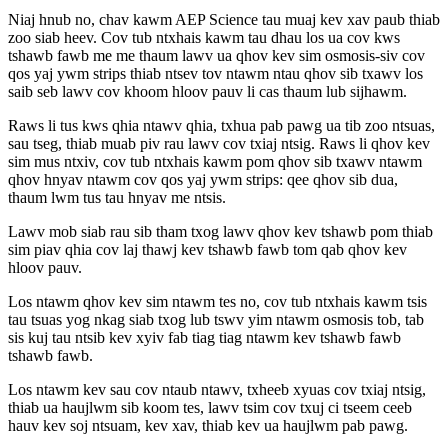
Niaj hnub no, chav kawm AEP Science tau muaj kev xav paub thiab
zoo siab heev. Cov tub ntxhais kawm tau dhau los ua cov kws
tshawb fawb me me thaum lawv ua qhov kev sim osmosis-siv cov
qos yaj ywm strips thiab ntsev tov ntawm ntau qhov sib txawv los
saib seb lawv cov khoom hloov pauv li cas thaum lub sijhawm.
Raws li tus kws qhia ntawv qhia, txhua pab pawg ua tib zoo ntsuas,
sau tseg, thiab muab piv rau lawv cov txiaj ntsig. Raws li qhov kev
sim mus ntxiv, cov tub ntxhais kawm pom qhov sib txawv ntawm
qhov hnyav ntawm cov qos yaj ywm strips: qee qhov sib dua,
thaum lwm tus tau hnyav me ntsis.
Lawv mob siab rau sib tham txog lawv qhov kev tshawb pom thiab
sim piav qhia cov laj thawj kev tshawb fawb tom qab qhov kev
hloov pauv.
Los ntawm qhov kev sim ntawm tes no, cov tub ntxhais kawm tsis
tau tsuas yog nkag siab txog lub tswv yim ntawm osmosis tob, tab
sis kuj tau ntsib kev xyiv fab tiag tiag ntawm kev tshawb fawb
tshawb fawb.
Los ntawm kev sau cov ntaub ntawv, txheeb xyuas cov txiaj ntsig,
thiab ua haujlwm sib koom tes, lawv tsim cov txuj ci tseem ceeb
hauv kev soj ntsuam, kev xav, thiab kev ua haujlwm pab pawg.