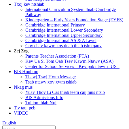
Txoj kev ntshiab
International Curriculum System thiab Cambridge
Pathway
Kindergarten – Early Years Foundation Stage (EYFS)
Cambridge International Primary
Cambridge International Lower Secondary
Cambridge International Upper Secondary
Cambridge International AS & A Level
Cov chav kawm kos duab thiab tsim qauv
Zej Zog
Parents Teacher Association (PTA)
Kev Ua Si Tom Qab Tsev Kawm Ntawv (ASA)
Center for School Services – Kev pab ntawm JUST
BIS Hnub no
Thawj Tswj Hwm Message
Tsab ntawv xov xwm tshiab
Nkag mus
Yuav Thov Li Cas thiab teem caij mus ntsib
BIS Admissions Info
Tuition thiab Nqi
Tiv tauj peb
VIDEO
English