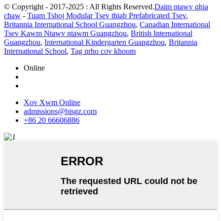
© Copyright - 2017-2025 : All Rights Reserved.
Daim ntawv qhia
chaw
-
Tuam Tshoj Modular Tsev thiab Prefabricated Tsev
,
Britannia International School Guangzhou
,
Canadian International
Tsev Kawm Ntawv ntawm Guangzhou
,
British International
Guangzhou
,
International Kindergarten Guangzhou
,
Britannia
International School
,
Tag nrho cov khoom
Online
Xov Xwm Online
admissions@bisgz.com
+86 20 66606886